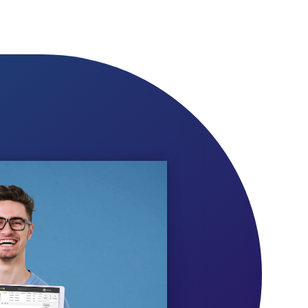
tjenestebrukere og medlemmer.
CHARITY legger også til rette for
samarbeid mellom ulike frivillige
organisasjoner.