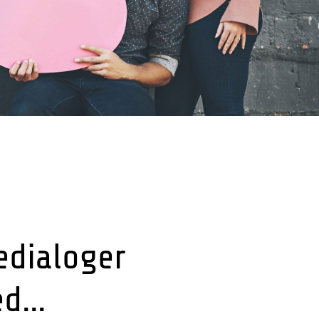
edialoger
ed…