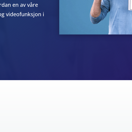
rdan en av våre
g videofunksjon i
SIKKERHET
LEVERANSE