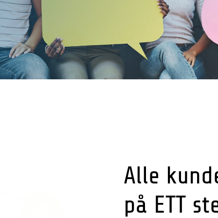
ÅRE LØSNINGER
Alle kund
på ETT st