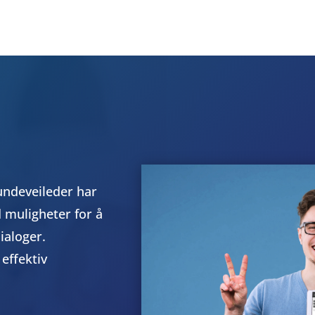
undeveileder har
d muligheter for å
ialoger.
 effektiv