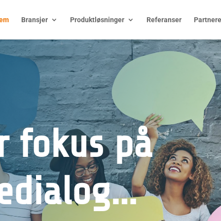
jem
Bransjer
Produktløsninger
Referanser
Partner
r fokus på
edialog…