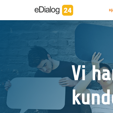
H
Vi ha
kund