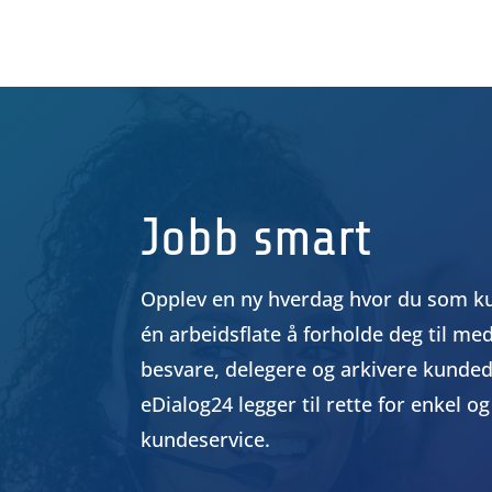
legge til rette for styrking av et
eksisterende produkt eller bidra
til nyskaping og innovasjon.
Jobb smart
Opplev en ny hverdag hvor du som k
én arbeidsflate å forholde deg til me
besvare, delegere og arkivere kunded
eDialog24 legger til rette for enkel og
kundeservice.