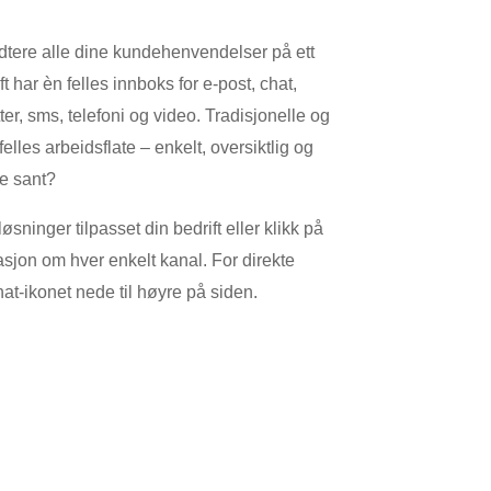
tere alle dine kundehenvendelser på ett
ft har èn felles innboks for e-post, chat,
r, sms, telefoni og video. Tradisjonelle og
elles arbeidsflate – enkelt, oversiktlig og
ke sant?
ninger tilpasset din bedrift eller klikk på
asjon om hver enkelt kanal. For direkte
at-ikonet nede til høyre på siden.