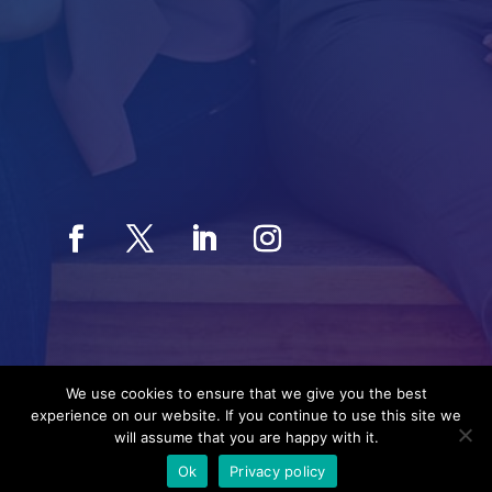
Salg / Marked
Hovfaret 17B
0275 Oslo
Org.nr. 885 637 892
We use cookies to ensure that we give you the best
experience on our website. If you continue to use this site we
will assume that you are happy with it.
Ok
Privacy policy
© 2000-2025 eDialog24 AS