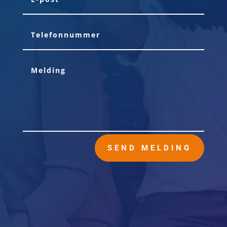
SEND MELDING
Hovedkontor
Ingvald Ystgaards Vei 23
7047 Trondheim