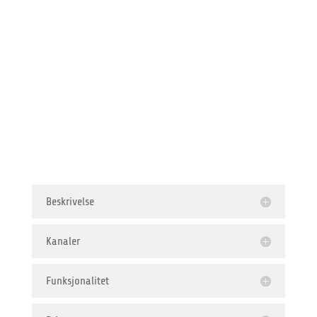
b3lineicon|b3
globe||Gl
eDialog24 PRO
Beskrivelse
Kanaler
Funksjonalitet