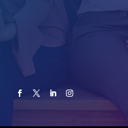
Hovedkontor
Ingvald Ystgaards Vei 23
7047 Trondheim
Salg / Marked
Hovfaret 17B
0275 Oslo
Org.nr. 885 637 892