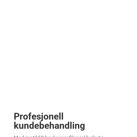
=
Sikker løsning
=
Fri support
%
Profesjonell
kundebehandling