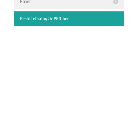
Priser
Bestill eDialog24 PRO her
=
5 kanaler inkludert
=
50 brukerprofiler inkludert
=
Rask og enkel etablering
=
Stor funksjonalitet
=
Skalerbar løsning