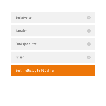
Beskrivelse
Kanaler
Funksjonalitet
Priser
Bestill eDialog24 FLOW her
=
4 kanaler inkludert
=
30 brukerprofiler inkludert