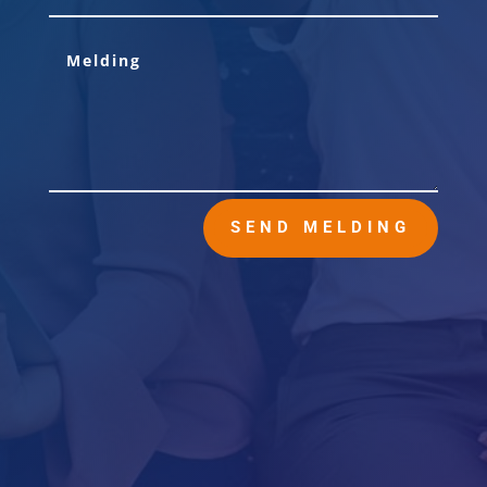
SEND MELDING
Hovedkontor
Ingvald Ystgaards Vei 23
7047 Trondheim
Salg / Marked
Hovfaret 17B