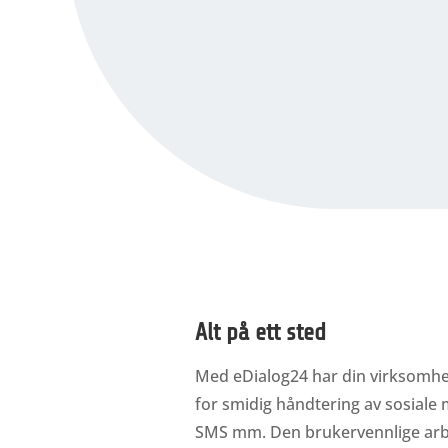
Fagansvarlig SoMe
,
SpareBank 1 Kundes
Alt på ett sted
Med eDialog24 har din virksomhet 
for smidig håndtering av sosiale 
SMS mm. Den brukervennlige arbe