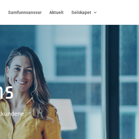
e
Samfunnsansvar
Aktuelt
Selskapet
ns
ttkundene