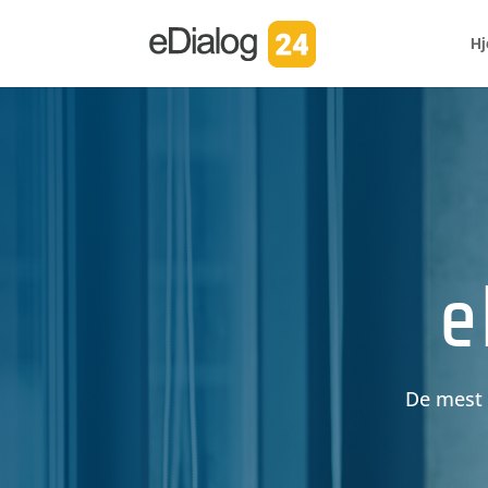
H
e
De mest 