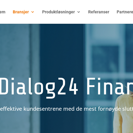
jem
Bransjer
Produktløsninger
Referanser
Partner
Dialog24 Fina
effektive kundesentrene med de mest fornøyde slu