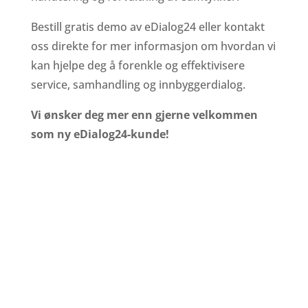
Bestill gratis demo av eDialog24 eller kontakt
oss direkte for mer informasjon om hvordan vi
kan hjelpe deg å forenkle og effektivisere
service, samhandling og innbyggerdialog.
Vi ønsker deg mer enn gjerne velkommen
som ny eDialog24-kunde!
=
Fokus på sikkerhet og
personvern (GDPR)
=
Smidig samtykkehåndtering
=
Sikker og stabil løsning