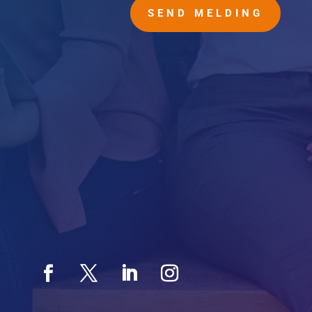
SEND MELDING
Hovedkontor
Ingvald Ystgaards Vei 23
7047 Trondheim
Salg / Marked
Hovfaret 17B
0275 Oslo
Org.nr. 885 637 892