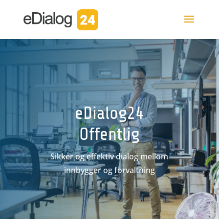
eDialog24
Offentlig
Sikker og effektiv dialog mellom
innbygger og forvaltning